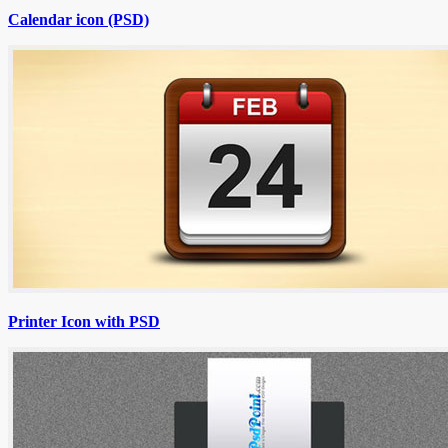
Calendar icon (PSD)
Printer Icon with PSD