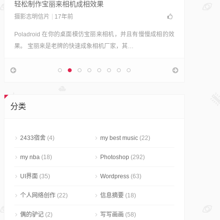
轻松制作宝丽来相机成相效果
摄影志明信片
17年前
Poladroid 在你的桌面模仿宝丽来相机，并且有慢慢成相的效
果。 宝丽来是老牌的快速成象相机厂家，其…
80+颜色
Photosho
JC从来没
分类
然已经有
2433宿舍
(4)
my best music
(22)
my nba
(18)
Photoshop
(292)
UI界面
(35)
Wordpress
(63)
个人网络创作
(22)
信息摘要
(18)
偶的驴记
(2)
写写画画
(58)