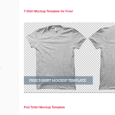
T-Shirt Mockup Template for Free!
Psd Tshirt Mockup Template