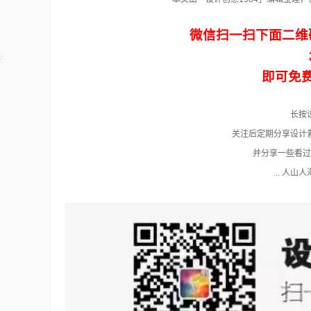
微信扫一扫下面二维
即可免
长按
关注后定期分享设计
并分享一些看过
... 人山