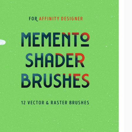
国外LOMO风格动作15套(100多种)
Photoshop
17年前
看过Island的女孩子的摄影作品是不是很想有自己的Lomo风
的相片呢！ JC马上为你奉上超值LOMO风…
泛的应该就是
有的专…