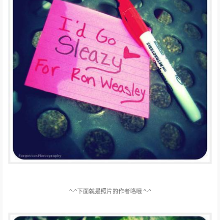
^-^下面就是照片的作者咯哦 ^-^