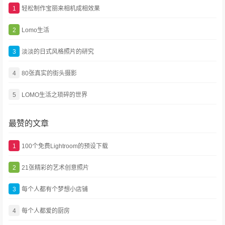
1
轻松制作宝丽来相机成相效果
2
Lomo生活
3
淡淡的日式风格照片的研究
4
80张真实的街头摄影
5
LOMO生活之琐碎的世界
最赞的文章
1
100个免费Lightroom的预设下载
2
21张精彩的艺术创意照片
3
每个人都有个梦想小店铺
4
每个人都爱的厨房