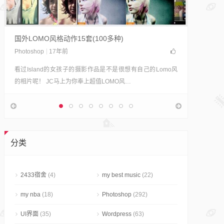
轻松制
摄影志明
Polad
国外LOMO风格动作15套(100多种)
果。 宝
Photoshop
17年前
看过Island的女孩子的摄影作品是不是很想有自己的Lomo风
的相片呢！ JC马上为你奉上超值LOMO风…
分类
2433宿舍
(4)
my best music
(22)
my nba
(18)
Photoshop
(292)
UI界面
(35)
Wordpress
(63)