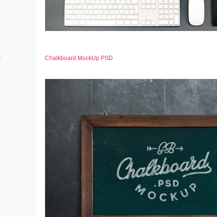
Chalkboard MockUp PSD