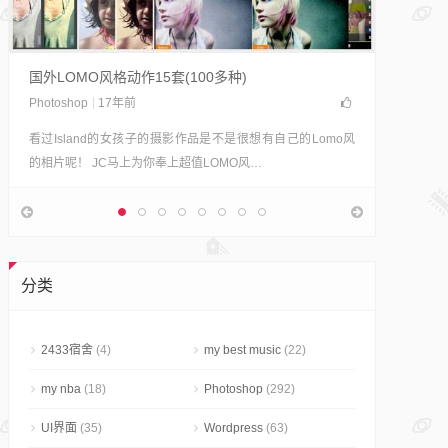
轻松制
摄影志明
Polad
国外LOMO风格动作15套(100多种)
果。 宝
Photoshop
17年前
看过Island的女孩子的摄影作品是不是很想有自己的Lomo风
的相片呢！ JC马上为你奉上超值LOMO风…
分类
2433宿舍
(4)
my best music
(22)
my nba
(18)
Photoshop
(292)
UI界面
(35)
Wordpress
(63)