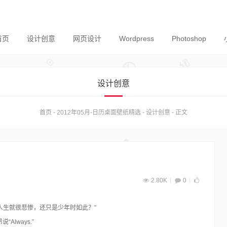
首页
设计创意
网页设计
Wordpress
Photoshop
设计创意
首页
-
2012年05月-日历桌面壁纸精选
-
设计创意
-
正文
2.80K
0
人生就很悲惨，还只是少年时如此？”
说“Always.”