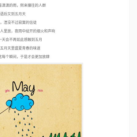
着潇潇的雨，熙来攘往的人群
语后又到五月天
，湮没不过寂寞的信徒
人里放，夜雨中绽开的烟火和声响
一天会不再如此感触到五月
五月天里盛夏青春的味道
48个免费的Photoshop动作
这每个瞬间，于是才会更加放肆
Photoshop
15年前
在我们对图片进行设计处理时用的最多最广泛的应该就是
Photoshop了。对于这个优秀的软件不仅仅所有的专…