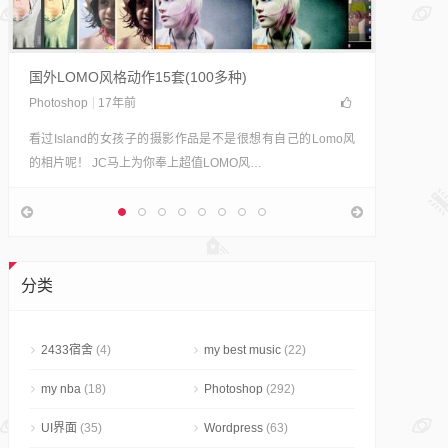
轻松制
摄影志明
Polad
国外LOMO风格动作15套(100多种)
果。 宝
Photoshop
17年前
看过Island的女孩子的摄影作品是不是很想有自己的Lomo风
的相片呢！ JC马上为你奉上超值LOMO风…
分类
2433宿舍
(4)
my best music
(22)
my nba
(18)
Photoshop
(292)
UI界面
(35)
Wordpress
(63)