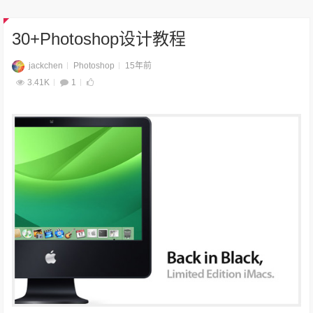
30+Photoshop设计教程
jackchen
Photoshop
15年前
3.41K
1