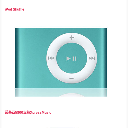
iPod Shuffle
诺基亚5800支持XpressMusic