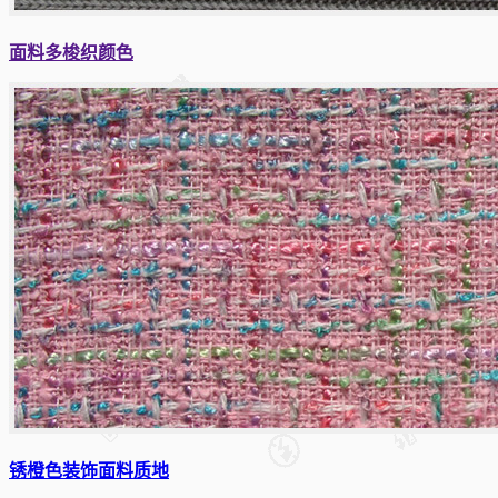
面料多梭织颜色
锈橙色装饰面料质地