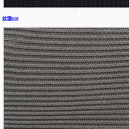
纹理028