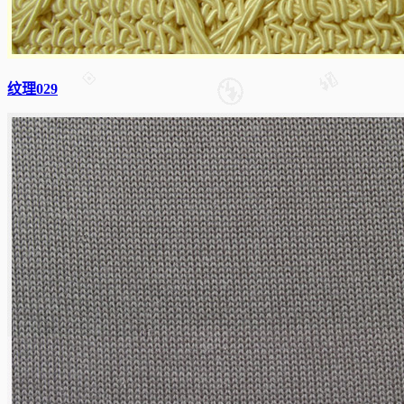
纹理029