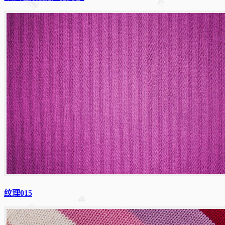
纹理015