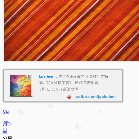
Via
赞
(
)
赏
分享