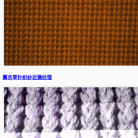
薰衣草针织纱近摄纹理