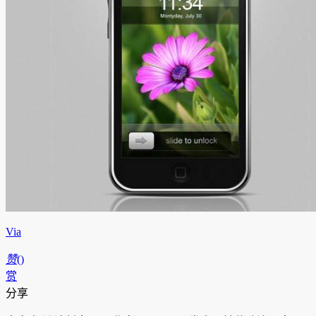
Via
赞
(
)
赏
分享