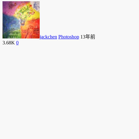
jackchen
Photoshop
13年前
3.68K
0