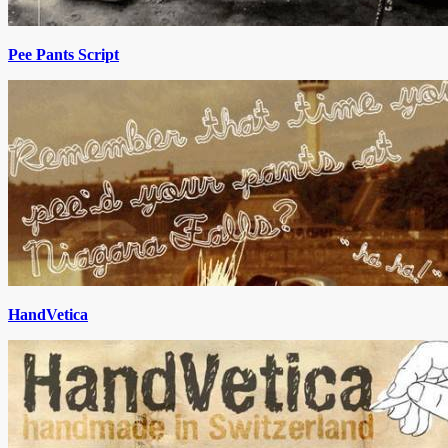
Pee Pants Script
HandVetica