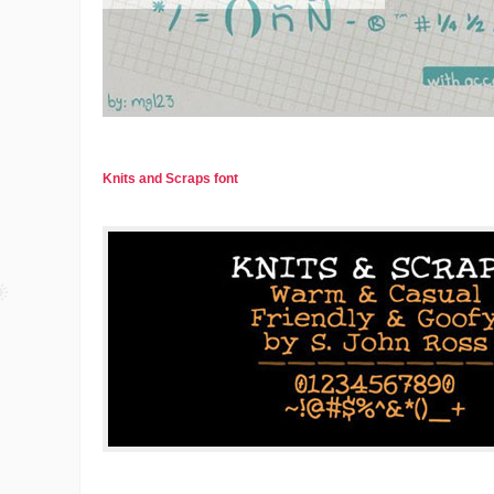
Knits and Scraps font