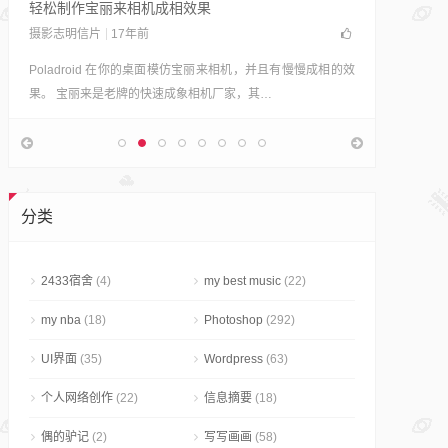
轻松制作宝丽来相机成相效果
摄影志明信片
17年前
Poladroid 在你的桌面模仿宝丽来相机，并且有慢慢成相的效
果。 宝丽来是老牌的快速成象相机厂家，其…
80+颜色
Photosho
JC从来没
分类
然已经有
2433宿舍
(4)
my best music
(22)
my nba
(18)
Photoshop
(292)
UI界面
(35)
Wordpress
(63)
个人网络创作
(22)
信息摘要
(18)
偶的驴记
(2)
写写画画
(58)