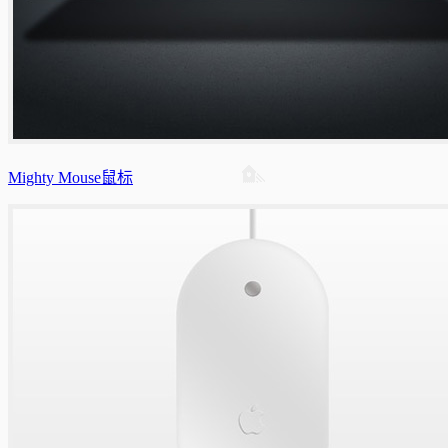
Mighty Mouse鼠标