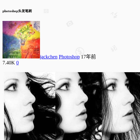
photoshop头发笔刷
jackchen
Photoshop
17年前
7.40K
0