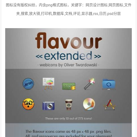
图标没有版权纠纷，内含png格式图标，关键字：网页设计图标,网页图标,文件
夹,搜索,放大镜,打印机,数据库,文档,评论,显示器,rss,日历,psd分层