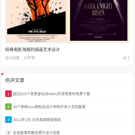
经典电影海报的插画艺术设计
14年前
1
设计创意
热评文章
1
超过620个背景虚化(Bokeh)的背景素材免费下载
2
30个新鲜icon图标包设计师和开发人员的最爱
3
2011年1月-日历桌面壁纸精选
4
会说故事的概念照片设计创意