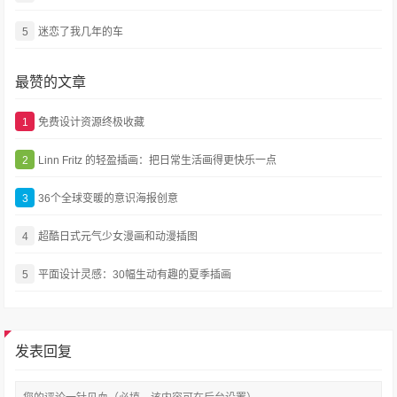
5
迷恋了我几年的车
最赞的文章
1
免费设计资源终极收藏
2
Linn Fritz 的轻盈插画：把日常生活画得更快乐一点
3
36个全球变暖的意识海报创意
4
超酷日式元气少女漫画和动漫插图
5
平面设计灵感：30幅生动有趣的夏季插画
发表回复