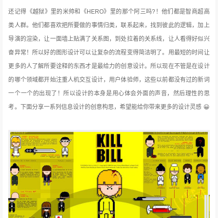
还记得《越狱》里的米帅和《HERO》里的那个阿三吗?！他们都是智商超高
类人群。他们都喜欢把所要做的事情归类，联系起来，找到彼此的逻辑，加上
导演的渲染，让一面墙上贴满了关系图，到处拉着的关系线，让人看得好似兴
奋异常！所以好的图形设计可以让复杂的流程变得简洁明了。用最短的时间让
更多的人了解所要诠释的东西才是最给力的创意设计。所以现在不管是在设计
的哪个领域都开始注重人机交互设计，用户体验师，这些以前都没有过的新词
一个一个的出现了！所以设计的本身是用心体会外面的声音，然后理性的思
考。下面分享一系列信息设计的创意构思，希望能给你带来更多的设计灵感 😀