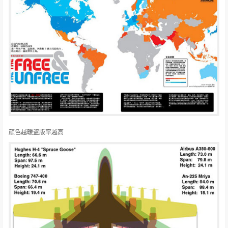
颜色越暖盗版率越高