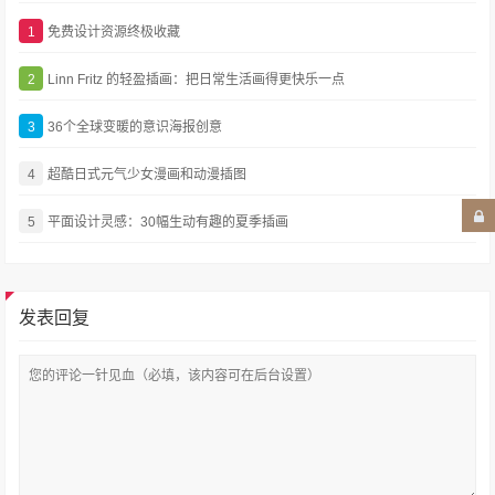
1
免费设计资源终极收藏
2
Linn Fritz 的轻盈插画：把日常生活画得更快乐一点
3
36个全球变暖的意识海报创意
4
超酷日式元气少女漫画和动漫插图
5
平面设计灵感：30幅生动有趣的夏季插画
发表回复