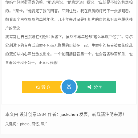
你妈年轻时挺漂亮的嘛。“那还用说。”他肯定道！我说，“应该是不错的机器拍
的。”“莱卡。”他肯定了我的回答。回到住处，我在微黄的灯光下一张张翻看。
翻看那个白衣飘飘的单纯年代。几十年来时间是对相片的腐蚀和对那些脱落残
片的思念⋯⋯
我常常让自己沉浸在幻想和围城下。虽然不再年轻却“这么早就回忆了”。荷尔
蒙刺激下的青春式自命不凡毫无顾忌的纠结在一起，生命中的狂喜被眼花缭乱
的变幻从内心深处激发出来。一个轮回接替着另一个，包含着各种苦和乐，包
含着公平和不公平，正义和邪恶！
赏
赞
(
)
分享
本文由 设计创意1984 作者：
jackchen
发表，转载请注明来源！
关键词：
photo
,
回忆
,
照片