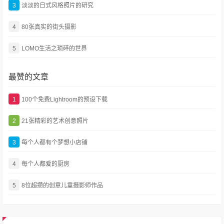
3
淡淡的日式风格照片的研究
4
80张真实的街头摄影
5
LOMO生活之琐碎的世界
最赞的文章
1
100个免费Lightroom的预设下载
2
21张精彩的艺术创意照片
3
每个人都有个梦想小店铺
4
每个人都爱的厨房
5
8位超攒的创意儿童摄影师作品