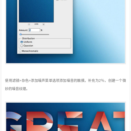
使用滤镜>杂色>添加噪声菜单选项添加噪音的触摸。
补充为2％，创建一个微
妙的噪音纹理。