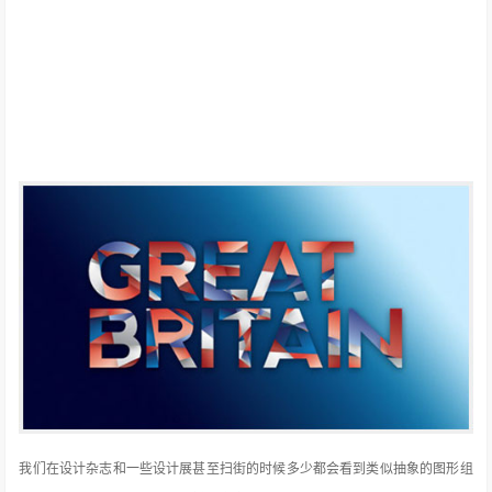
我们在设计杂志和一些设计展甚至扫街的时候多少都会看到类似抽象的图形组