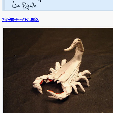
折纸蝎子〜SW -摩洛