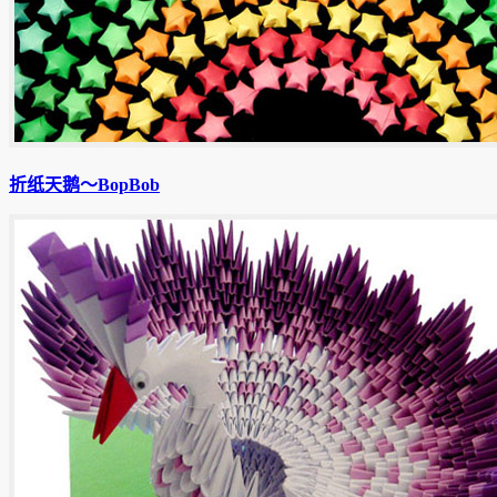
折纸天鹅〜BopBob