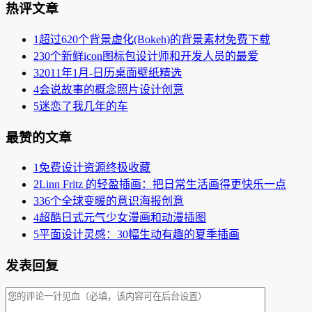
热评文章
1
超过620个背景虚化(Bokeh)的背景素材免费下载
2
30个新鲜icon图标包设计师和开发人员的最爱
3
2011年1月-日历桌面壁纸精选
4
会说故事的概念照片设计创意
5
迷恋了我几年的车
最赞的文章
1
免费设计资源终极收藏
2
Linn Fritz 的轻盈插画：把日常生活画得更快乐一点
3
36个全球变暖的意识海报创意
4
超酷日式元气少女漫画和动漫插图
5
平面设计灵感：30幅生动有趣的夏季插画
发表回复