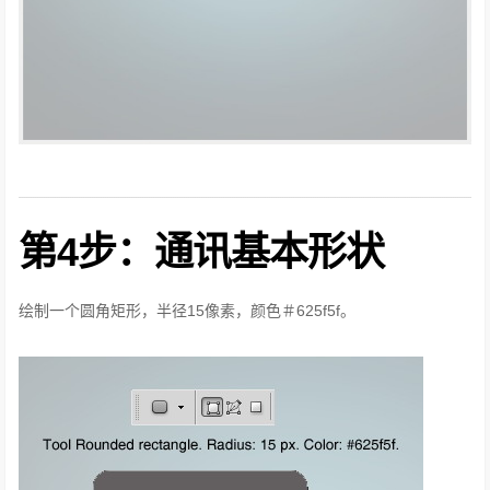
第4步：通讯基本形状
绘制一个圆角矩形，半径15像素，颜色＃625f5f。