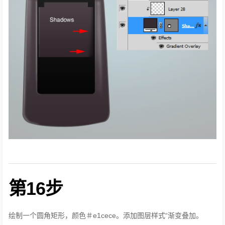
第16步
绘制一个圆角矩形，颜色＃e1cece。
添加图层样式“渐变叠加。