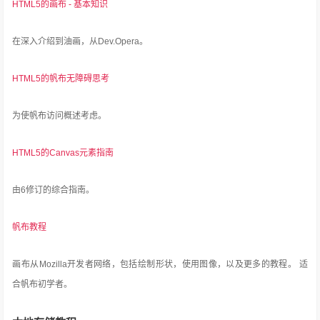
HTML5的画布 - 基本知识
在深入介绍到油画，从Dev.Opera。
HTML5的帆布无障碍思考
为使帆布访问概述考虑。
HTML5的Canvas元素指南
由6修订的综合指南。
帆布教程
画布从Mozilla开发者网络，包括绘​​制形状，使用图像，以及更多的教程。
适
合帆布初学者。