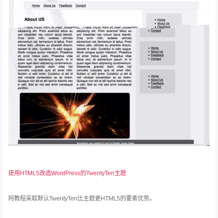
使用HTML5改造WordPress的TwentyTen主题
阿教程采取默认TwentyTen比主题更HTML5的要素优势。