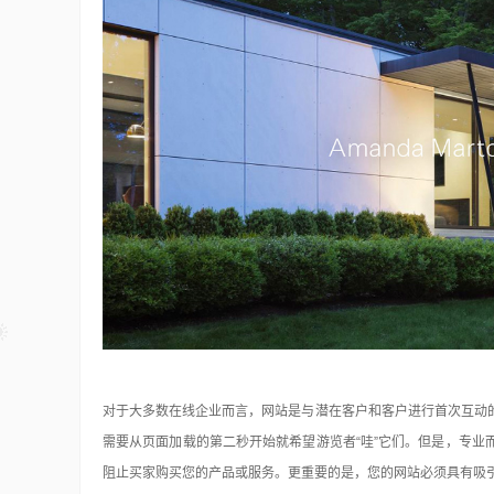
轻松制作宝丽来相机成相效果
摄影志明信片
17年前
Poladroid 在你的桌面模仿宝丽来相机，并且
00多种)
果。 宝丽来是老牌的快速成象相机厂家，其…
品是不是很想有自己的Lomo风
LOMO风…
对于大多数在线企业而言，网站是与潜在客户和客户进行首次互动
需要从页面加载的第二秒开始就希望游览者“哇”它们。但是，专
阻止买家购买您的产品或服务。更重要的是，您的网站必须具有吸