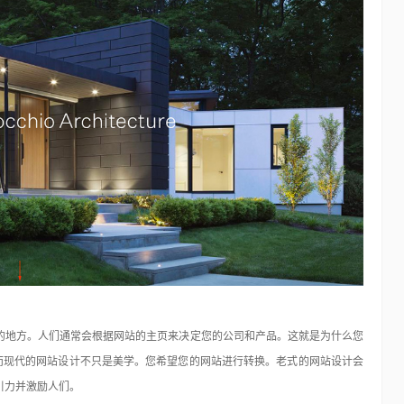
有慢慢成相的效
80+颜色变更Photoshop动作大合辑
Photoshop
16年前
JC从来没想过那篇“LOMO风格动作15套(100多种)”的文章居
然已经有一千多条留言！一定要谢谢大家一…
的地方。人们通常会根据网站的主页来决定您的公司和产品。这就是为什么您
业而现代的网站设计不只是美学。您希望您的网站进行转换。老式的网站设计会
引力并激励人们。