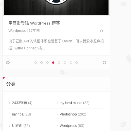
用豆瓣登陆 WordPress 博客
Wordpress
17年前
由于豆瓣 API 的认证体系也是基于 OAuth，所以我爱水煮鱼根
据 Twitter Connect 插…
Lomo
分类
摄影志明
来自Is
2433宿舍
(4)
my best music
(22)
视她的世
my nba
(18)
Photoshop
(292)
UI界面
(35)
Wordpress
(63)