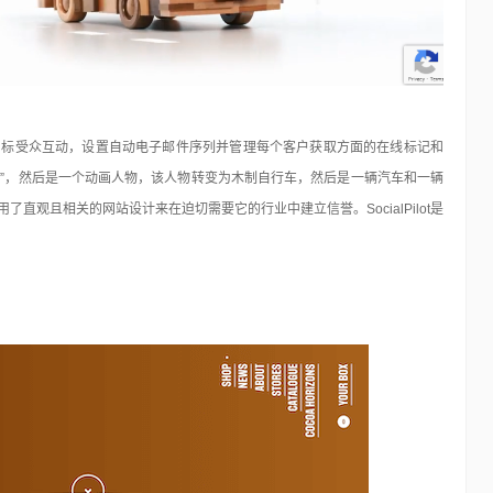
目标受众互动，设置自动电子邮件序列并管理每个客户获取方面的在线标记和
飞”，然后是一个动画人物，该人物转变为木制自行车，然后是一辆汽车和一辆
用了直观且相关的网站设计来在迫切需要它的行业中建立信誉。SocialPilot是