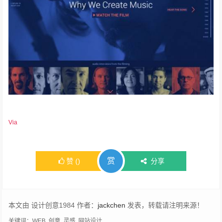
Via
赏
赞
(
)
分享
本文由 设计创意1984 作者：
jackchen
发表，转载请注明来源！
关键词：
WEB
,
创意
,
灵感
,
网站设计