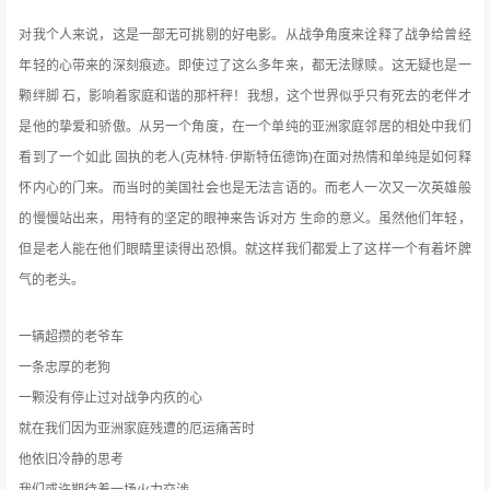
对我个人来说，这是一部无可挑剔的好电影。从战争角度来诠释了战争给曾经
年轻的心带来的深刻痕迹。即使过了这么多年来，都无法赇赎。这无疑也是一
颗绊脚 石，影响着家庭和谐的那杆秤！我想，这个世界似乎只有死去的老伴才
是他的挚爱和骄傲。从另一个角度，在一个单纯的亚洲家庭邻居的相处中我们
看到了一个如此 固执的老人(克林特·伊斯特伍德
饰
)在面对热情和单纯是如何释
怀内心的门来。而当时的美国社会也是无法言语的。而老人一次又一次英雄般
的慢慢站出来，用特有的坚定的眼神来告诉对方 生命的意义。虽然他们年轻，
但是老人能在他们眼睛里读得出恐惧。就这样我们都爱上了这样一个有着坏脾
气的老头。
一辆超攒的老爷车
一条忠厚的老狗
一颗没有停止过对战争内疚的心
就在我们因为亚洲家庭残遭的厄运痛苦时
他依旧冷静的思考
我们或许期待着一场火力交涉