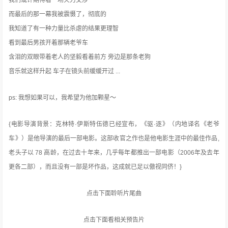
而最后的那一幕我被震慑了，彻底的
我知道了有一种力量比杀虐的结果更理智
看到最后男孩开着那辆老爷车
含泪的双眼带着老人的坚毅看着前方 旁边是那条老狗
音乐就这样升起 车子在镜头前缓缓开过 ...
ps: 我想如果可以，我希望为他加颗星～
{电影导演背景：克林特·伊斯特伍德已经宣布，《驱·逐》（内地译名《老爷
车》）是他导演的最后一部电影。这部收官之作也是他电影生涯中的最佳作品,
老头子以 78 高龄，在过去十年来，几乎每年都推出一部电影（2006年及去年
更各二部），而且没有一部是坏作品，这成就已足以傲视同侪！}
点击下面聆听片尾曲
点击下面看相关预告片