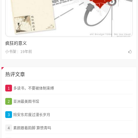
疯狂的意义
19年前
小书架
热评文章
1
多读书，不要被体制束缚
2
亚洲最美图书馆
3
陪安东尼度过漫长岁月
4
素颜跟着韵脚 算愤青吗