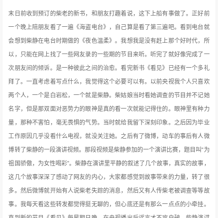
末日前收到预订的柴老的新书，和朋友打趣着说，这下上船有事做了。正好前
一个晚上陪朋友看了一遍《海盗电台》，自己算是看了第三遍吧。看到电台就
会想到柴静在电台时期做的《夜色温柔》。我想我是没有赶上那个好时代，所
以，只能在网上找了一些网友录的一些期的节目来听。听完了就好像完成了一
次朋友间的倾诉。是一种彼此之间的治愈
。看完新书《看见》已经有一个多礼
拜了。一直考虑着写点什么，我觉得这个必要可以有。以前央视我个人只喜欢
两个人，一个是白岩松，一个就是柴静。柴姑娘当时看她调查的节目并不记她
名字，但是那双面对恶势力的眼神是真的看一次就能记得住的。眼神里有种力
量，那种不害怕，毫无畏惧的气势。当时就给我留下深刻印象。之后因为毕业
工作原因几乎没看什么电视，就没关注她。之后有了微博，动车的事后有人微
博转了柴静的一段演讲视频。那段视频是柴静参加的一个演讲比赛，题目叫“为
祖国骄傲，为女性喝彩”。柴静在演讲里平静的叙述了几个故事，真实的故事，
这几个故事深深了感动了网友的内心，大家都感觉到故事带来的力量，转了很
多。然后微博就开始有人说柴老失踪的消息，然后又有人传柴老被调查等等故
事。我每天看这些转发都觉得挺无聊的，但心底还是有那么一点点的小牵挂。