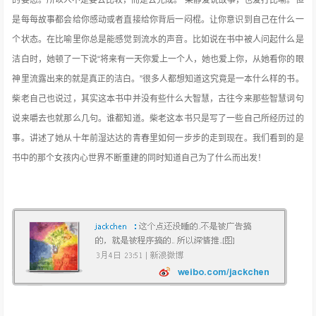
的姿态。所以人不是要去比较，而是去完成。”柴静爱说故事，也爱打比喻。但
是每每故事都会给你感动或者直接给你背后一闷棍。让你意识到自己在什么一
个状态。在比喻里你总是能感觉到流水的声音。比如说在书中被人问起什么是
洁白时，她顿了一下说“将来有一天你爱上一个人，她也爱上你，从她看你的眼
神里流露出来的就是真正的洁白。”很多人都想知道这究竟是一本什么样的书。
柴老自己也说过，其实这本书中并没有些什么大智慧，古往今来那些智慧词句
说来嚼去也就那么几句。谁都知道。柴老这本书只是写了一些自己所经历过的
事。讲述了她从十年前湿达达的青春里如何一步步的走到现在。我们看到的是
书中的那个女孩内心世界不断重建的同时知道自己为了什么而出发！