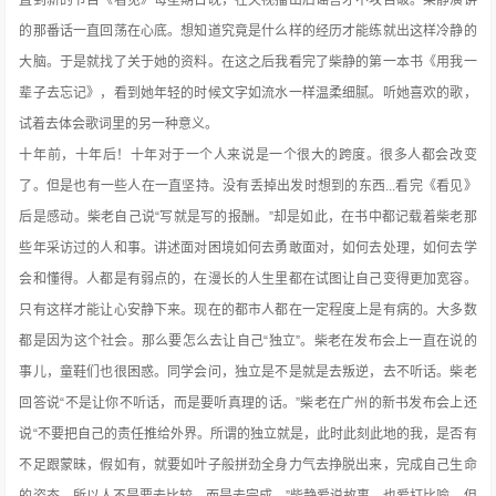
直到新的节目《看见》每星期日晚，在央视播出后谣言才不攻自破。柴静演讲
的那番话一直回荡在心底。想知道究竟是什么样的经历才能练就出这样冷静的
大脑。于是就找了关于她的资料。在这之后我看完了柴静的第一本书《用我一
辈子去忘记》，看到她年轻的时候文字如流水一样温柔细腻。听她喜欢的歌，
试着去体会歌词里的另一种意义。
十年前，十年后！十年对于一个人来说是一个很大的跨度。很多人都会改变
了。但是也有一些人在一直坚持。没有丢掉出发时想到的东西...看完《看见》
后是感动。柴老自己说“写就是写的报酬。”却是如此，在书中都记载着柴老那
些年采访过的人和事。讲述面对困境如何去勇敢面对，如何去处理，如何去学
会和懂得。人都是有弱点的，在漫长的人生里都在试图让自己变得更加宽容。
只有这样才能让心安静下来。现在的都市人都在一定程度上是有病的。大多数
都是因为这个社会。那么要怎么去让自己“独立”。柴老在发布会上一直在说的
事儿，童鞋们也很困惑。同学会问，独立是不是就是去叛逆，去不听话。柴老
回答说“不是让你不听话，而是要听真理的话。”柴老在广州的新书发布会上还
说“不要把自己的责任推给外界。所谓的独立就是，此时此刻此地的我，是否有
不足跟蒙昧，假如有，就要如叶子般拼劲全身力气去挣脱出来，完成自己生命