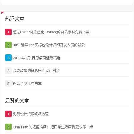
热评文章
1
超过620个背景虚化(Bokeh)的背景素材免费下载
2
30个新鲜icon图标包设计师和开发人员的最爱
3
2011年1月-日历桌面壁纸精选
4
会说故事的概念照片设计创意
5
迷恋了我几年的车
最赞的文章
1
免费设计资源终极收藏
2
Linn Fritz 的轻盈插画：把日常生活画得更快乐一点