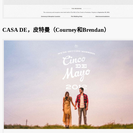
CASA DE，皮特曼（Courney和Brendan）