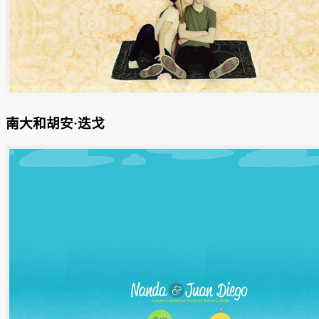
南大和胡安·迭戈