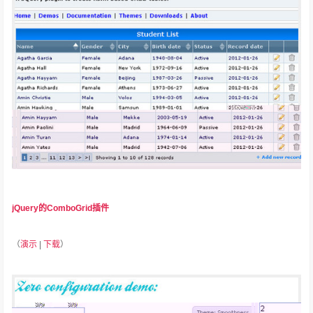
jQuery的ComboGrid插件
（
演示
|
下载
）