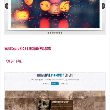
使用jQuery和CSS3的缩图邻近效应
（
演示
|
下载
）