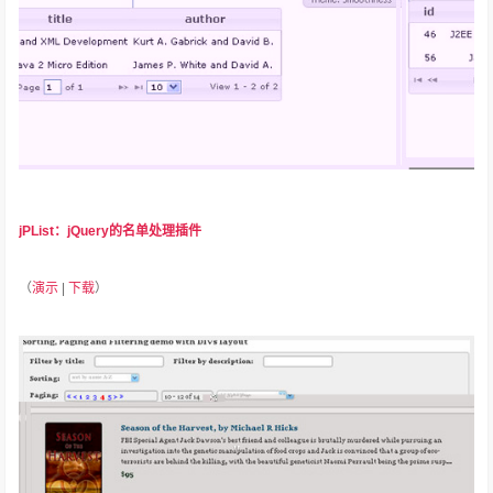
jPList：jQuery的名单处理插件
（
演示
|
下载
）