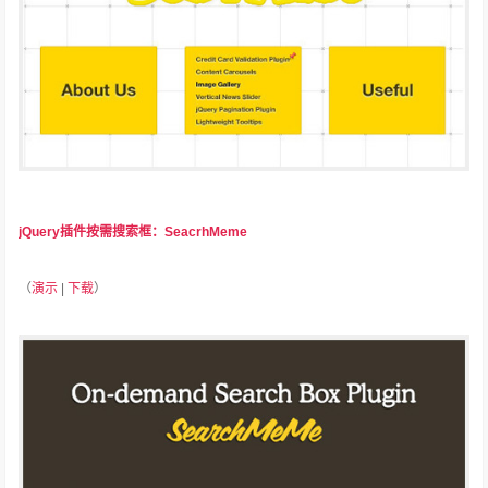
jQuery插件按需搜索框：SeacrhMeme
（
演示
|
下载
）