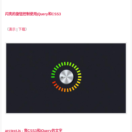
闪亮的旋钮控制使用jQuery和CSS3
（
演示
|
下载
）
arctext.js - 弯CSS3和jQuery的文字