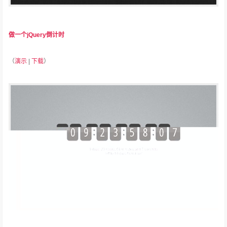
做一个jQuery倒计时
（
演示
|
下载
）