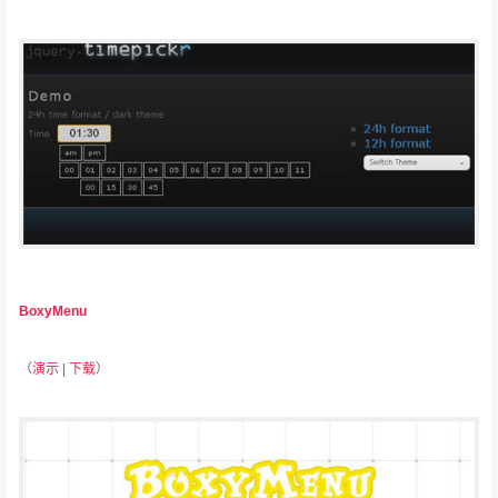
BoxyMenu
（
演示
|
下载
）