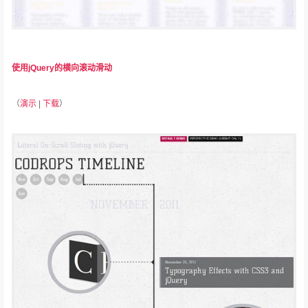
使用jQuery的横向滚动滑动
（
演示
|
下载
）