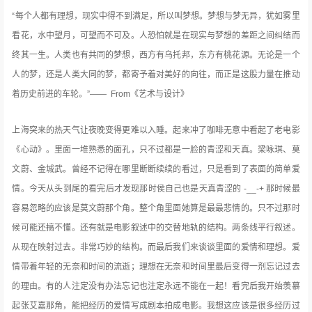
“每个人都有理想，现实中得不到满足，所以叫梦想。梦想与梦无异，犹如雾里
看花，水中望月，可望而不可及。人恐怕就是在现实与梦想的差距之间纠结而
终其一生。人类也有共同的梦想，西方有乌托邦，东方有桃花源。无论是一个
人的梦，还是人类大同的梦，都寄予着对美好的向往，而正是这股力量在推动
着历史前进的车轮。”—— From《艺术与设计》
上海突来的热天气让夜晚变得更难以入睡。起来冲了咖啡无意中看起了老电影
《心动》。里面一堆熟悉的面孔，只不过都是一脸的青涩和天真。梁咏琪、莫
文蔚、金城武。曾经不记得在哪里断断续续的看过，只是看到了表面的简单爱
情。今天从头到尾的看完后才发现那时侯自己也是天真青涩的 -__-+ 那时候最
容易忽略的应该是莫文蔚那个角。整个角里面她算是最最悲情的。只不过那时
候可能还搞不懂。还有就是电影叙述中的交替地轨的结构。两条线平行叙述。
从现在映射过去。非常巧妙的结构。而最后我们来谈谈里面的爱情和理想。爱
情带着年轻的无奈和时间的流逝；理想在无奈和时间里最后变得一剂忘记过去
的理由。有的人注定没有办法忘记也注定永远不能在一起！看完后我开始羡慕
起张艾嘉那角，能把经历的爱情写成剧本拍成电影。我想这应该是很多经历过