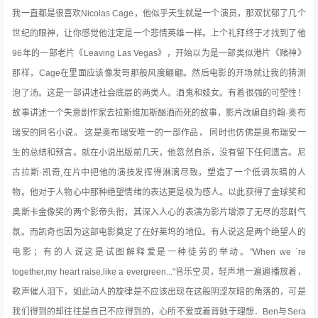
我一直都是很喜欢Nicolas Cage，他似乎天生就是一个演员，那双忧郁了几个
世纪的眼神，让你感觉他注定是一个悲情英雄一样。上个礼拜终于才找到了他
96年的一部老片《Leaving Las Vegas》，开始以为是一部类似港片《赌神》
那样，Cage在里面应该像发哥那般风度翩翩。然后电影的开场就让我的猜测
泡了汤。这是一部讲述社会底层的两类人。酒鬼和妓女。有着很强的可塑性！
故事讲述一个失意剧作家去拉斯维加斯酗酒而死的故事，影片改编自约翰·奥布
瑞安的同名小说。 这是奥布瑞安唯一的一部作品， 同时也仿佛是奥布瑞安一
生的总结和预言。就在小说出版前几天，他忽然自杀，没有留下任何遗言。尼
古拉斯·凯奇,在片中把他的演技发挥得淋漓尽致，塑造了一个低调灰暗的人
物。他对于人物心中那种绝望情绪的表达更是极为感人。以此获得了金球奖和
奥斯卡金像奖的两个影帝头衔，其深入人心的表演为影片增添了无尽的悲剧气
氛。而凯奇也因为这部电影奠定了在好莱坞的地位。有人说这是两个绝望人的
电影；有的人说这是试图解释爱是一种徒劳的举动。"When we `re
together,my heart raise,like a evergreen..."音乐空灵，轻声地一遍遍播放着，
歌声催人泪下，如此动人的旋律是不应该出现在这般阴涩灰暗的角落的，可是
我们得到的却往往是自己不应得到的，心所不爱或着背驰于理想．Ben与Sera