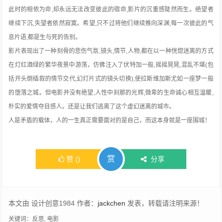
此时的相依为命,却永远无法改变彼此的宿命,影片的沉重感陡然而生。绝望者
继续下沉,失望者依然寂寞。希望,只不过将他们继续推向深渊,每一次彼此的气
息片语,都是生与死的告别。
影片表现出了一种刻骨的悲伤气氛,镜头,情节,人物,都在以一种恍惚迷离的方式
在灯红酒绿的繁华夜景中游荡，仿佛注入了伏特加一般,摇摇晃晃,混乱不堪(包
括开头倒插叙的情节交代,幻灯片式的镜头切换),使拉斯维加斯尤如一座梦一般
的堕落之城。但电影并没有绝望,人性中刹那的光辉,微卑的生命诚心相互温暖,
朴实的爱情夺目感人。还是让我们逃离了这个虚幻迷离的城市。
人是矛盾的载体，人的一生真正需要面对的是自己，而这本身就是一座围城！
赏
赞
(
)
分享
本文由 设计创意1984 作者：
jackchen
发表，转载请注明来源！
关键词：
反思
,
电影