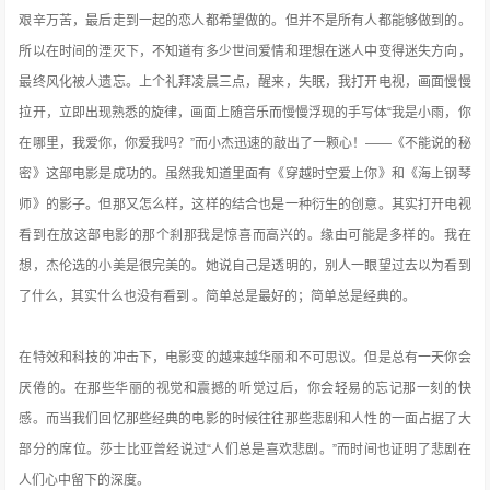
艰辛万苦，最后走到一起的恋人都希望做的。但并不是所有人都能够做到的。
所以在时间的湮灭下，不知道有多少世间爱情和理想在迷人中变得迷失方向，
最终风化被人遗忘。上个礼拜凌晨三点，醒来，失眠，我打开电视，画面慢慢
拉开，立即出现熟悉的旋律，画面上随音乐而慢慢浮现的手写体“我是小雨，你
在哪里，我爱你，你爱我吗？”而小杰迅速的敲出了一颗心！——《不能说的秘
密》这部电影是成功的。虽然我知道里面有《穿越时空爱上你》和《海上钢琴
师》的影子。但那又怎么样，这样的结合也是一种衍生的创意。其实打开电视
看到在放这部电影的那个刹那我是惊喜而高兴的。缘由可能是多样的。我在
想，杰伦选的小美是很完美的。她说自己是透明的，别人一眼望过去以为看到
了什么，其实什么也没有看到 。简单总是最好的；简单总是经典的。
在特效和科技的冲击下，电影变的越来越华丽和不可思议。但是总有一天你会
厌倦的。在那些华丽的视觉和震撼的听觉过后，你会轻易的忘记那一刻的快
感。而当我们回忆那些经典的电影的时候往往那些悲剧和人性的一面占据了大
部分的席位。莎士比亚曾经说过“人们总是喜欢悲剧。”而时间也证明了悲剧在
人们心中留下的深度。