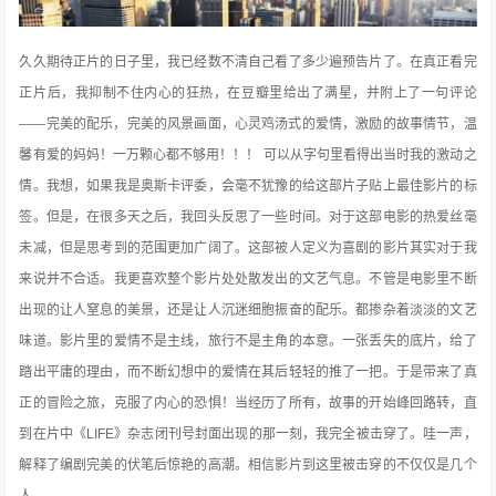
久久期待正片的日子里，我已经数不清自己看了多少遍预告片了。在真正看完
正片后，我抑制不住内心的狂热，在豆瓣里给出了满星，并附上了一句评论
——完美的配乐，完美的风景画面，心灵鸡汤式的爱情，激励的故事情节，温
馨有爱的妈妈！一万颗心都不够用！！！ 可以从字句里看得出当时我的激动之
情。我想，如果我是奥斯卡评委
，会毫不犹豫的给这部片子贴上最佳影片的标
签。但是，在很多天之后，我回头反思了一些时间。对于这部电影的热爱丝毫
未减，但是思考到的范围更加广阔了。这部被人定义为喜剧的影片其实对于我
来说并不合适。我更喜欢整个影片处处散发出的文艺气息。不管是电影里不断
出现的让人窒息的美景，还是让人沉迷细胞振奋的配乐。都掺杂着淡淡的文艺
味道。影片里的爱情不是主线，旅行不是主角的本意。一张丢失的底片，给了
踏出平庸的理由，而不断幻想中的爱情在其后轻轻的推了一把。于是带来了真
正的冒险之旅，克服了内心的恐惧！当经历了所有，故事的开始峰回路转，直
到在片中《LIFE》杂志闭刊号封面出现的那一刻，我完全被击穿了。哇一声，
解释了编剧完美的伏笔后惊艳的高潮。相信影片到这里被击穿的不仅仅是几个
人。