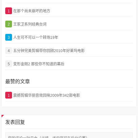
1
在那个尚未崩坏的地方
2
王家卫系列经典台词
3
人生可不可以一个转场19年
4
五分钟完美剪辑带你回顾2010年好莱坞电影
5
变形金刚2 那些你不知道的幕后
最赞的文章
1
震撼剪辑华丽音效回味2009年342部电影
发表回复