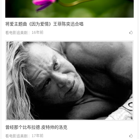
将爱主题曲《因为爱情》王菲陈奕迅合唱
16年前
看电影追美剧
曾经那个比布拉德.皮特帅的洛克
17年前
看电影追美剧