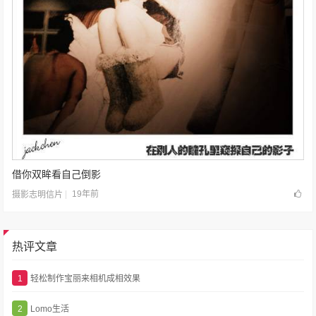
借你双眸看自己倒影
19年前
摄影志明信片
热评文章
1
轻松制作宝丽来相机成相效果
2
Lomo生活