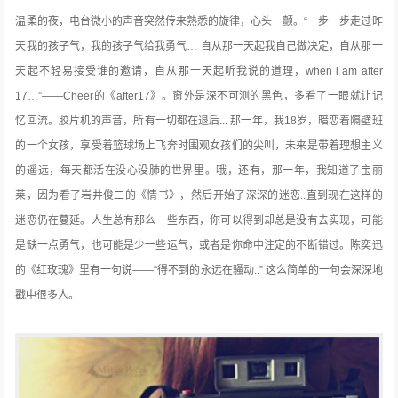
温柔的夜，电台微小的声音突然传来熟悉的旋律，心头一颤。“一步一步走过昨
天我的孩子气，我的孩子气给我勇气… 自从那一天起我自己做决定，自从那一
天起不轻易接受谁的邀请，自从那一天起听我说的道理，when i am after
17…”——Cheer的《after17》。窗外是深不可测的黑色，多看了一眼就让记
忆回流。胶片机的声音，所有一切都在退后... 那一年
，我18岁，暗恋着隔壁班
的一个女孩，享受着篮球场上飞奔时围观女孩们的尖叫，未来是带着理想主义
的遥远，每天都活在没心没肺的世界里。哦，还有，那一年，我知道了宝丽
莱，因为看了岩井俊二的《情书》，然后开始了深深的迷恋..直到现在这样的
迷恋仍在蔓延。人生总有那么一些东西，你可以得到却总是没有去实现，可能
是缺一点勇气，也可能是少一些运气，或者是你命中注定的不断错过。陈奕迅
的《红玫瑰》里有一句说——“得不到的永远在骚动..” 这么简单的一句会深深地
戳中很多人。