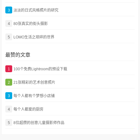
3
淡淡的日式风格照片的研究
4
80张真实的街头摄影
5
LOMO生活之琐碎的世界
最赞的文章
1
100个免费Lightroom的预设下载
2
21张精彩的艺术创意照片
3
每个人都有个梦想小店铺
4
每个人都爱的厨房
5
8位超攒的创意儿童摄影师作品