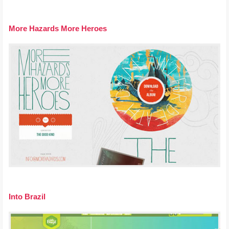
More Hazards More Heroes
Into Brazil