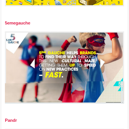
5emegauche
Pandr