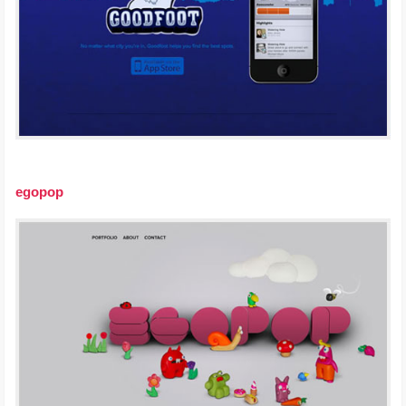
egopop