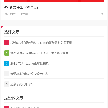
45+创意手型LOGO设计
14年前
设计创意
热评文章
1
超过620个背景虚化(Bokeh)的背景素材免费下载
2
30个新鲜icon图标包设计师和开发人员的最爱
3
2011年1月-日历桌面壁纸精选
4
会说故事的概念照片设计创意
5
迷恋了我几年的车
最赞的文章