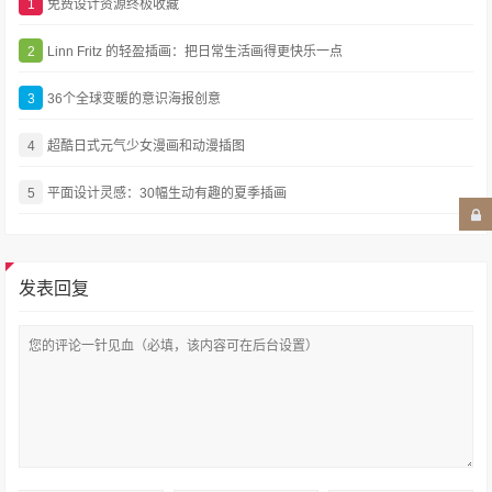
1
免费设计资源终极收藏
2
Linn Fritz 的轻盈插画：把日常生活画得更快乐一点
3
36个全球变暖的意识海报创意
4
超酷日式元气少女漫画和动漫插图
5
平面设计灵感：30幅生动有趣的夏季插画
发表回复