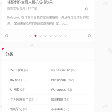
轻松制作宝丽来相机成相效果
摄影志明信片
17年前
Poladroid 在你的桌面模仿宝丽来相机，并且有慢慢成相的效
果。 宝丽来是老牌的快速成象相机厂家，其…
80+颜色
Photosho
JC从来没
分类
然已经有
2433宿舍
(4)
my best music
(22)
my nba
(18)
Photoshop
(292)
UI界面
(35)
Wordpress
(63)
个人网络创作
(22)
信息摘要
(18)
偶的驴记
(2)
写写画画
(58)