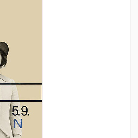
国外LOMO风格动作15套(100多种)
Photoshop
17年前
看过Island的女孩子的摄影作品是不是很想有自己的Lomo风
的相片呢！ JC马上为你奉上超值LOMO风…
泛的应该就是
有的专…