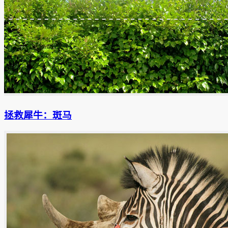
拯救犀牛：斑马