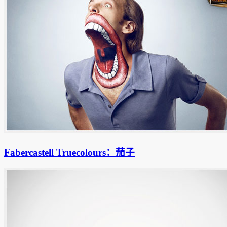
Fabercastell Truecolours：茄子