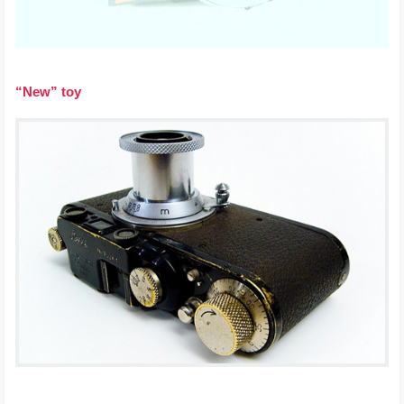
“New” toy