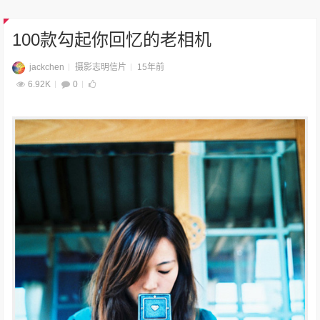
100款勾起你回忆的老相机
jackchen
摄影志明信片
15年前
6.92K
0