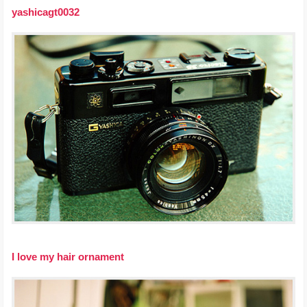
yashicagt0032
I love my hair ornament