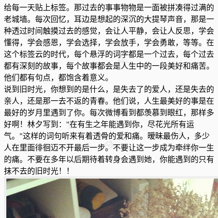
给每一天贴上标签。那过去的事事物物是一面被拼凑得过满的
老城墙。每次回忆，耳边是想起的深沉的大提琴声音，那是一
种透过时间触摸过去的感觉，会让人平静，会让人反思，学会
懂得，学会感恩，学会选择，学会放手，学会勇敢，等等。在
这个标签云的时代，每个悬浮的词字都是一个过去，每个过去
都有深刻的故事，每个故事都会是人生中的一段美好和痛苦。
他们都有句点，都饱含着意义。
说到旧时光，你想到的是什么，是失去了的爱人，还是失去的
亲人，还是那一去不返的青春。他们说，人生最美好的事是在
最好的岁月里遇到了你。每次微博看到都羡慕到眼红，那样多
好啊！林夕写到："在有生之年能遇到你，尽花光所有运
气。"这样的词句听来有着透骨的爱和痛。暧昧最伤人，多少
人在里面徘徊迈不开最后一步。不要让这一步成为牵绊你一生
的痛。不要在多年以后期待着转身会遇到她，你能遇到的只有
抹不去的旧时光！！