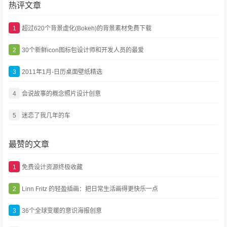
热评文章
1
超过620个背景虚化(Bokeh)的背景素材免费下载
2
30个新鲜icon图标包设计师和开发人员的最爱
3
2011年1月-日历桌面壁纸精选
4
会说故事的概念照片设计创意
5
迷恋了我几年的车
最赞的文章
1
免费设计资源终极收藏
2
Linn Fritz 的轻盈插画：把日常生活画得更快乐一点
3
36个全球变暖的意识海报创意