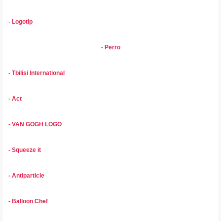
- Logotip
- Perro
- Tbilisi International
- Act
- VAN GOGH LOGO
- Squeeze it
- Antiparticle
- Balloon Chef