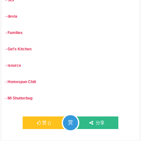
- SLV
- devia
- Families
- Gel’s Kitchen
- isource
- Homespun Chili
- Mi Shutterbug
赏
赞
(
)
分享