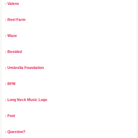
- Valens
- Reel Farm
- Waze
- Besided
- Umbrella Foundation
- BFM
- Long Neck Music Logo
- Foot
- Question?