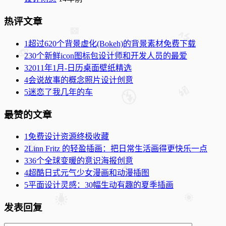
热评文章
1
超过620个背景虚化(Bokeh)的背景素材免费下载
2
30个新鲜icon图标包设计师和开发人员的最爱
3
2011年1月-日历桌面壁纸精选
4
会说故事的概念照片设计创意
5
迷恋了我几年的车
最赞的文章
1
免费设计资源终极收藏
2
Linn Fritz 的轻盈插画：把日常生活画得更快乐一点
3
36个全球变暖的意识海报创意
4
超酷日式元气少女漫画和动漫插图
5
平面设计灵感：30幅生动有趣的夏季插画
发表回复