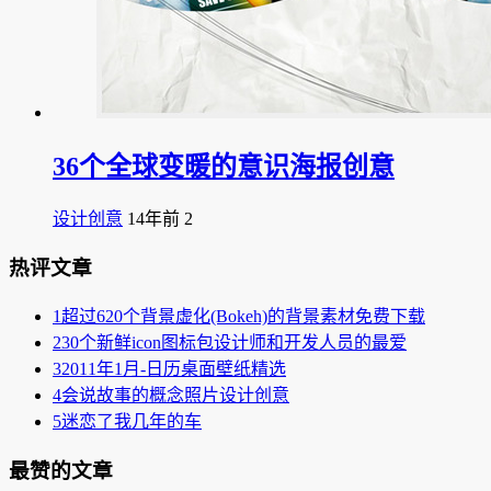
36个全球变暖的意识海报创意
设计创意
14年前
2
热评文章
1
超过620个背景虚化(Bokeh)的背景素材免费下载
2
30个新鲜icon图标包设计师和开发人员的最爱
3
2011年1月-日历桌面壁纸精选
4
会说故事的概念照片设计创意
5
迷恋了我几年的车
最赞的文章