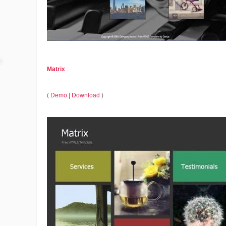
Matrix
(
Demo
|
Download
)