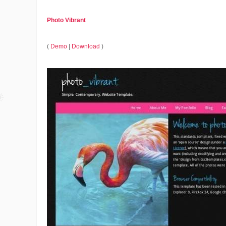
Photo Vibrant
(
Demo
|
Download
)