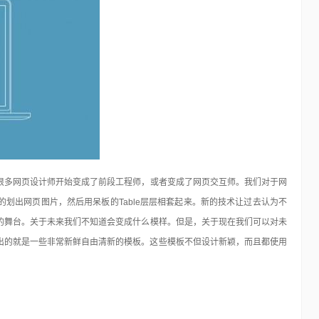
48个免费的Photoshop动作
Photoshop
15年前
在我们对图片进行设计处理时用的最多最广泛的应该就是
很多网页设计师开始变成了前段工程师，或者变成了网页交互师。我们对于网
Photoshop了。对于这个优秀的软件不仅仅所有的专…
划出网页图片，然后用呆板的Table层层相套起来。新的技术让过去认为不
的舞台。关于未来我们不知道会变成什么模样。但是，关于现在我们可以对未
分享出的就是一些非常新鲜自由清新的模板。这些模板不但设计新颖，而且都使用