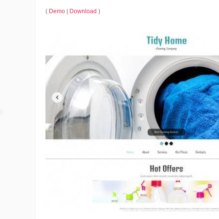
(
Demo
|
Download
)