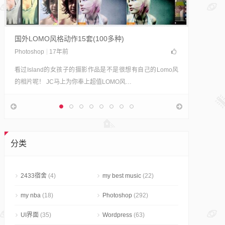
轻松制
摄影志明
Polad
国外LOMO风格动作15套(100多种)
果。 宝
Photoshop
17年前
看过Island的女孩子的摄影作品是不是很想有自己的Lomo风
的相片呢！ JC马上为你奉上超值LOMO风…
分类
2433宿舍
(4)
my best music
(22)
my nba
(18)
Photoshop
(292)
UI界面
(35)
Wordpress
(63)