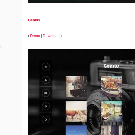
Genius
(
Demo
|
Download
)