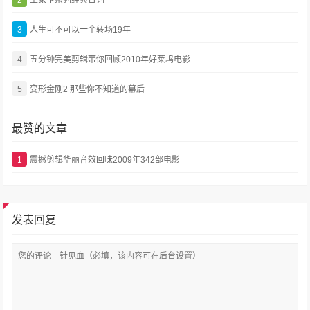
2
王家卫系列经典台词
3
人生可不可以一个转场19年
4
五分钟完美剪辑带你回顾2010年好莱坞电影
5
变形金刚2 那些你不知道的幕后
最赞的文章
1
震撼剪辑华丽音效回味2009年342部电影
发表回复