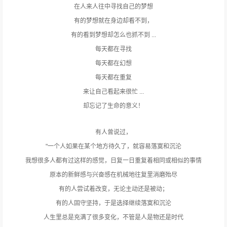
在人来人往中寻找自己的梦想
有的梦想就在身边却看不到，
有的看到梦想却怎么也抓不到 ...
每天都在寻找
每天都在幻想
每天都在重复
来让自己看起来很忙 ...
却忘记了生命的意义！
有人曾说过，
"一个人如果在某个地方待久了，就容易落寞和沉沦
我想很多人都有过这样的感觉，日复一日重复着相同或相似的事情
原本的新鲜感与兴奋感在机械地往复里消磨殆尽
有的人尝试着改变，无论主动还是被动；
有的人固守坚持，于是选择继续落寞和沉沦
人生里总是充满了很多变化，不管是人是物还是时代