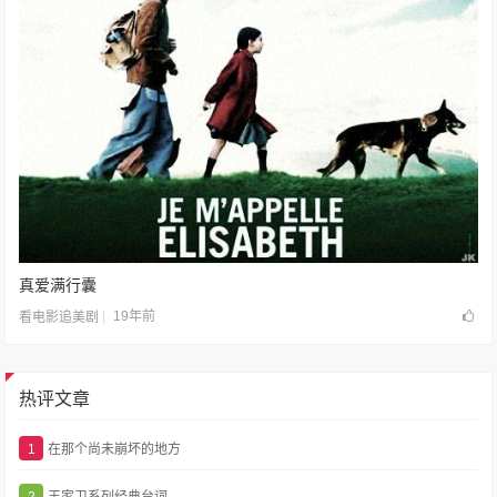
真爱满行囊
19年前
看电影追美剧
热评文章
1
在那个尚未崩坏的地方