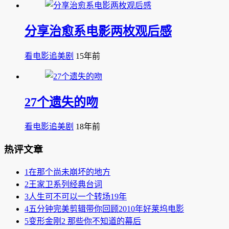
分享治愈系电影两枚观后感
看电影追美剧
15年前
27个遗失的吻
看电影追美剧
18年前
热评文章
1
在那个尚未崩坏的地方
2
王家卫系列经典台词
3
人生可不可以一个转场19年
4
五分钟完美剪辑带你回顾2010年好莱坞电影
5
变形金刚2 那些你不知道的幕后