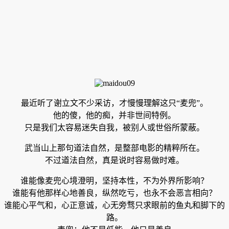
最近听了谢立文不少采访，才慢慢理解这只“麦兜”。
他的傻，他的痴，并非世间特例。
只是我们太容易迷失自我，被别人或世俗所蒙蔽。
武当山上那句道法自然，是整部电影的精粹所在。
不过道法自然，真是说时容易做时难。
谁能像麦兜心境澄明，坚持本性，不为外界所影响？
谁能有他那样心地善良，纵然吃亏，也永不会恶言相向？
谁能心平气和，心正意诚，心无旁骛只求眼前的鱼丸和脚下的
路。