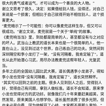
很大的勇气或者运气，才可以成为一个善良的大人物。”
谢立文思考了很久，决定：如果借给别人钱，没得还，对自己
来说是一个损害；但相比于自己就得开始不相信别人，这个损
害更大。
“麦兜暗示了一个可能性：你可以像麦兜这样生存，但又可以
很成功。”谢立文说，麦兜就是一个关于“单纯”的故事。
《麦兜响当当》里，到处都是简单的人，甚至都没有与之对应
的坏人。武当山上教武的道长本来也是一个很简单的人，他一
直在山上，没见到过这个世界，自己练自己的功夫。突然间到
深圳隔空和李小龙打了一架，“没有河隔着，我肯定输了”，道
长从此开始潜心习武，用尽办法教麦兜这帮年轻人，光复武
当。
多年之后的全国幼儿园比武大赛，道长偶遇李小龙弟子，得知
李小龙也觉得“没有河隔着，我肯定输了”，道长突然释怀。
“其实可以回到之前的主题。很多人见到别人之后，觉得别人
好，觉得自己有问题，拿别人做标准。道长不会知道，原来李
小龙也觉得对方的武功好。就像我们几十年来要赶美超英，突
然发现，原来美国人也想学你。道长虽然浪费了很多光阴，但
也未必是白费，因为他解开了心结。大家都不用那么害怕。”