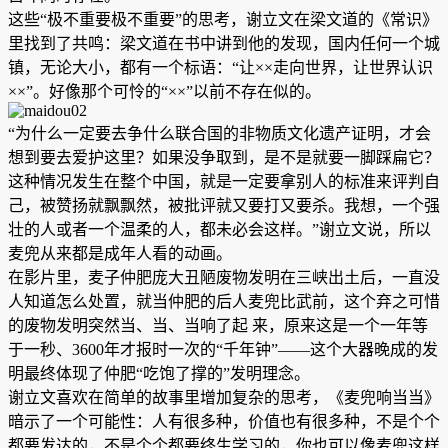
这些“极不重要极不重要”的思考，谢立文在梁文道的《常识》
里找到了共鸣：梁文道在书中讲到他的发现，国内任何一个城
镇，无论大小，都有一个标语：“让××走向世界，让世界认识
××”。好像那个可怜的“××”以前不存在似的。
“为什么一定要去争什么联合国的非物质文化遗产证明，才会
想到要去爱护这里？如果没争取到，是不是就要一脚踩扁它？
这种情况发生在整个中国，就是一定要拿别人的标准来评判自
己，被赞扬就飘飘然，被批评就又要打又要杀。我想，一个强
壮的人或者一个温柔的人，都未必会这样。”谢立文说，所以
麦兜从来都是成年人看的动画。
在影片里，麦子仲肥庞大丑陋废物发明在三峡出土后，一直没
人知道怎么处置，就当仲肥的后人麦兜比武前，这个弃之可惜
的废物发明突然当、当、当响了起 来，原来这是一个一年等
于一秒、3600年才报时一次的“千年钟”——这个大器晚成的发
明最终体现了仲肥“吃饱了撑的”发明理念。
谢立文喜欢在简单的故事里增加复杂的思考，《麦兜响当当》
暗示了一个可能性：人有很多种，价值也有很多种，不是个个
都要发达的，不是个个都要终生学习的，你也可以像麦兜这样