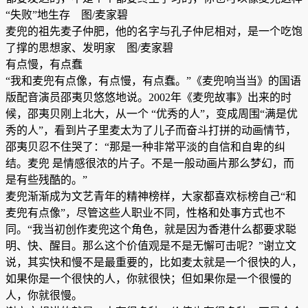
“失败”地生存 图/麦家碧
麦兜的祖先麦子仲肥，他的名字与孔子仲尼相对，是一个吃饱
了撑的思想家、发明家 图/麦家碧
有点慢，有点蠢
“我和麦兜有点像，有点慢，有点蠢。”《麦兜响当当》的国语
版配音演员邵夷贝悠悠地说。2002年《麦兜故事》出来的时
候，邵夷贝刚上北大，从一个 “优秀的人”，变成周围“满是优
秀的人”，看到片子里麦太为了儿子而奋斗打拼的动画情节，
邵夷贝忍不住哭了：“那是一种非常平淡的自信和自卑的纠
结。麦兜 是情感很浓的片子。不是一般动画片那么梦幻，而
是有些残酷的。”
麦兜渐渐成为文艺青年的精神榜样，大家都喜欢标榜自己“和
麦兜有点像”，尽管这些人职业不同，性格和处事方式也不
同。“我当初创作麦兜这个角色，就是因为香港什么都要求聪
明、快、醒目。那么这个价值观是不是无懈可击呢？”谢立文
说，其实快和慢不是最重要的，比如麦太就是一个很快的人，
如果你是一个很快的人，你就很快；但如果你是一个很慢的
人，你就很慢。