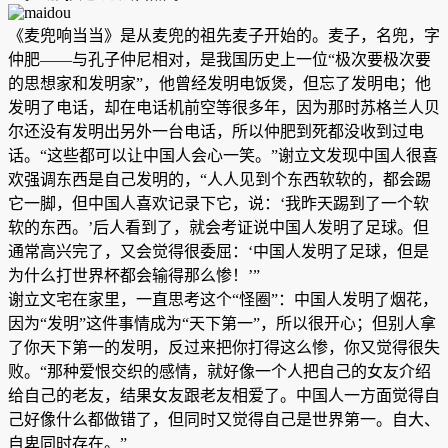
《麦兜响当当》是从麦兜的祖先麦子开始的。麦子，名兜，字
仲肥——与孔子仲尼相对，是我国历史上一位“极次要极次要
的思想家和发明家”，他曾经发明电饭煲，但忘了发明电；他
发明了电话，却在电话机前空等很多年，因为那时苏格兰人贝
尔还没有发明出另外一台电话，所以仲肥到死都没收到过电
话。“这些都可以让中国人会心一笑。”谢立文发现中国人很喜
欢强调东西是自己发明的，“人人见到个东西软软的，都会踢
它一脚，但中国人喜欢记录下它，说：‘我昨天踢到了一个软
软的东西。’后人看到了，就会考证说中国人发明了足球。但
通常高兴完了，又会觉得很委屈：‘中国人发明了足球，但是
为什么打世界杯都会输得那么惨！’”
谢立文宅在家里，一直思考这个“怪圈”：中国人发明了烟花，
因为“发明”这件事情成为“天下第一”，所以很开心；但别人拿
了你天下第一的发明，反过来把你打得这么惨，你又觉得很失
败。“那种爱恨交织的感情，就好像一个人把自己的女友介绍
给自己的老友，结果女友跟老友相爱了。中国人一方面觉得自
己好像什么都做错了，但同时又觉得自己是世界第一。自大、
自卑同时存在。”