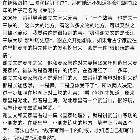
在继续跟拍“三峡移民钉子户”，那时她还不知道将会把跟拍12
年的片子定名为《秉爱》……
2006年，香港导演谢立文闲来无事，写了一个故事，也是关于
三峡的。“这么大的地方，有这么多文物的地方，可以突然之
间被水淹没，我觉得这是很特别的事。”吸引谢立文的是长江
三峡大坝“那种历史感”，谢立文开始想象，如果考古学家能在
这里把麦兜的祖先仲肥的发明挖出来，会是一件“很好玩的事
情”。
谢立文是麦兜之父，他和麦家碧这对夫妻档1988年创造出来麦
兜家族，被认为是香港精神的代表，在香港红了二十多年。
谢立文和麦家碧都不是爱出门的人，去香港的新界对他们来说
都是长途跋涉，“一是懒，二是身体受不了”，所以两人决定，
进一步加强在地图上对三峡的考察：“看了地图才知道，原来
那里是湖北，跟着是上海。湖北那里有一个武当山，很好玩，
就想让麦兜去武当学武。”
谢立文和麦家碧看过一集《国家地理》，就是讲武当山练功的
小朋友的。在那集里，小朋友练功的地方，墙壁上写着四个
字：“道法自然”。“故事写到一半的时候，才知道自己想写什
么。”那就是“道法自然”。