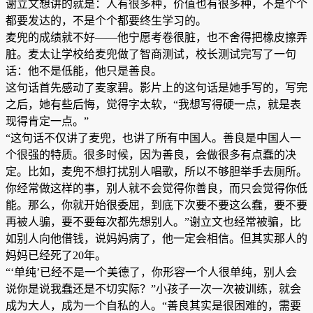
谢立文想讲的就是：人有很多种，价值也有很多种，不是个个
都要发达的，不是个个都要终生学习的。
麦兜的成绩就不好——他宁愿考卷很脏，也不舍得把橡皮擦弄
脏。麦太让学校给麦兜做了智商测试，校长测试完写了一句
话：他不是低能，他只是善良。
这句话首先感动了麦家碧。影片上的这句话是她手写的，写完
之后，她有些后悔，觉得字太软，“我想写得硬一点，就是表
现得肯定一点。”
“这句话不仅讲了麦兜，也讲了所有中国人。善良是中国人一
个很强的特质。很多时候，因为善良，会做很多有点蠢的决
定。比如，麦兜不想打扰别人唱歌，所以不够胆举手去厕所。
你经常做这样的事，别人就不会觉得你善良，而只会觉得你低
能。那么，你就开始很委屈，到底下次要不要这么蠢，要不要
再被人骗，要不要每次都先想别人。”谢立文也经常被骗，比
如别人向他借钱，说妈妈病了，他一定会相信。但其实那人的
妈妈已经死了20年。
“‘单纯’已经不是一个美德了，你形容一个人很单纯，别人会
说你是说我蠢还是不切实际？”小孩子一次一次被训练，就会
成为大人，成为一个自私的人。“善良其实是很困难的，需要