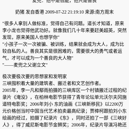
麦兜：他不是低能，他只是善良
奶猪 发自香港 2009-07-22 21:19:10 来源:南方周末
"很多人拿别人做标准，觉得自己有问题。道长才知道，原来
李小龙也觉得他武功好。就像我们几十年来要赶美超英，突然
发现，原来美国人也想学你"
"小孩子一次一次被骗、被训练，结果就会成为大人，成为比
较自私的人。善良其实是很困难的，需要很大的勇气或者运
气，才可以成为一个善良的大人物"
"——麦兜之父谢立文"
极次要极次要的思想家和发明家
三峡囤积着大量的建筑者、搬迁者和文艺创作者。
2005年，李一凡和鄢雨拍摄的三峡库区一个村镇搬迁过程的纪
录片《淹没》，在柏林电影节获得了青年论坛单元沃尔夫冈施
道特电影奖；2006年刘小 东的油画《三峡新移民》以2200万
元价格创当时中国当代艺术拍卖最高纪录；贾樟柯跟拍刘小东
绘画的经过，拍摄了纪录片《东》，同时还拍了一部《三峡好
人》，得了威尼斯电影节金狮奖；2006年，纪录片导演冯艳还