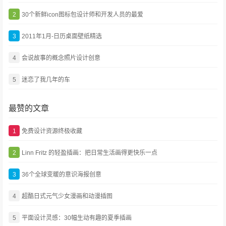
2
30个新鲜icon图标包设计师和开发人员的最爱
3
2011年1月-日历桌面壁纸精选
4
会说故事的概念照片设计创意
5
迷恋了我几年的车
最赞的文章
1
免费设计资源终极收藏
2
Linn Fritz 的轻盈插画：把日常生活画得更快乐一点
3
36个全球变暖的意识海报创意
4
超酷日式元气少女漫画和动漫插图
5
平面设计灵感：30幅生动有趣的夏季插画