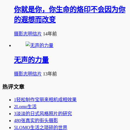
你就是你，你生命的烙印不会因为你
的遐想而改变
摄影志明信片
14年前
无声的力量
摄影志明信片
13年前
热评文章
1
轻松制作宝丽来相机成相效果
2
Lomo生活
3
淡淡的日式风格照片的研究
4
80张真实的街头摄影
5
LOMO生活之琐碎的世界