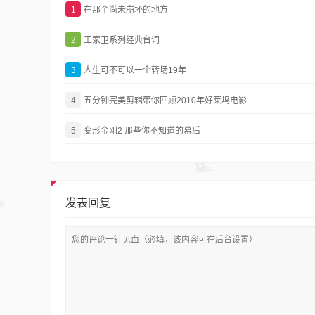
1
在那个尚未崩坏的地方
2
王家卫系列经典台词
3
人生可不可以一个转场19年
4
五分钟完美剪辑带你回顾2010年好莱坞电影
5
变形金刚2 那些你不知道的幕后
发表回复