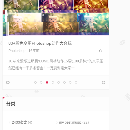
用豆瓣登陆
Wordpres
由于豆瓣 
80+颜色变更Photoshop动作大合辑
据 Twitte
Photoshop
16年前
JC从来没想过那篇“LOMO风格动作15套(100多种)”的文章居
然已经有一千多条留言！一定要谢谢大家一…
分类
2433宿舍
(4)
my best music
(22)