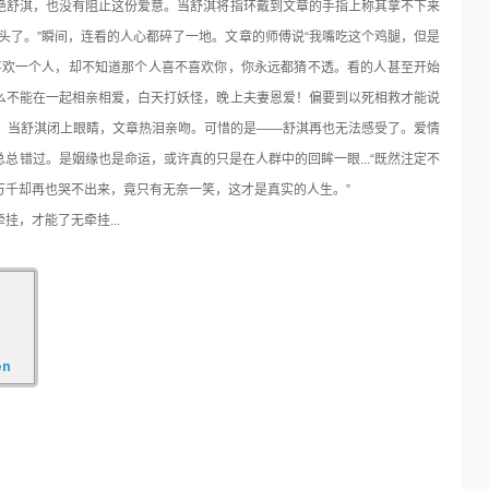
绝舒淇，也没有阻止这份爱意。当舒淇将指环戴到文章的手指上称其拿不下来
头了。”瞬间，连看的人心都碎了一地。文章的师傅说“我嘴吃这个鸡腿，但是
喜欢一个人，却不知道那个人喜不喜欢你，你永远都猜不透。看的人甚至开始
么不能在一起相亲相爱，白天打妖怪，晚上夫妻恩爱！偏要到以死相救才能说
现在！当舒淇闭上眼睛，文章热泪亲吻。可惜的是——舒淇再也无法感受了。爱情
总错过。是姻缘也是命运，或许真的只是在人群中的回眸一眼...“既然注定不
万千却再也哭不出来，竟只有无奈一笑，这才是真实的人生。”
，才能了无牵挂...