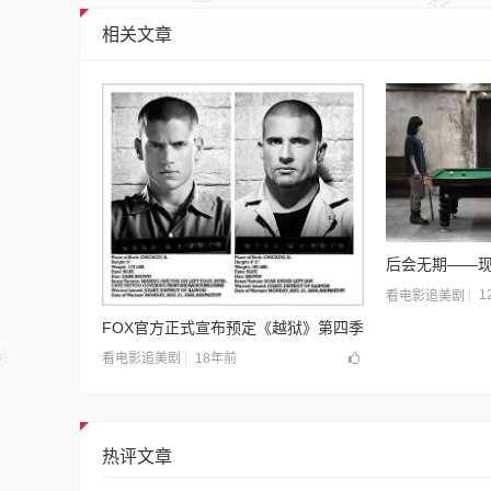
相关文章
后会无期——
1
看电影追美剧
FOX官方正式宣布预定《越狱》第四季
18年前
看电影追美剧
热评文章