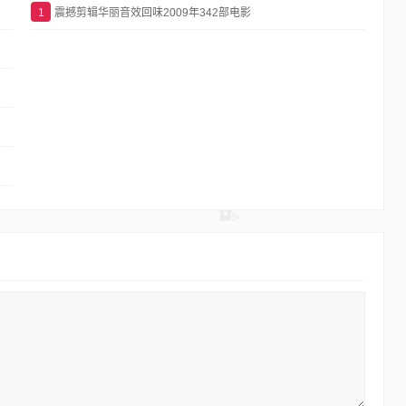
1
震撼剪辑华丽音效回味2009年342部电影