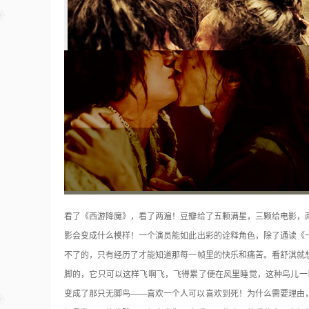
国外LOMO风格动作15套(100多种)
Photoshop
17年前
看过Island的女孩子的摄影作品是不是很想有自
的相片呢！ JC马上为你奉上超值LOMO风…
用的最多最广泛的应该就是
秀的软件不仅仅所有的专…
看了《西游降魔》，看了两遍！豆瓣给了五颗满星，三颗给电影，
影会变成什么模样！一个演员能如此出彩的诠释角色，除了通读《
不了的，只有经历了才能知道那每一帧里的快乐和痛苦。看舒淇就
脚的，它只可以这样飞啊飞，飞得累了便在风里睡觉，这种鸟儿一
变成了那只无脚鸟——喜欢一个人可以喜欢到死！为什么需要理由