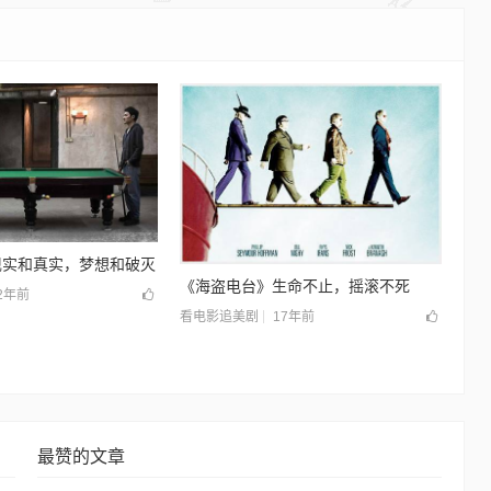
现实和真实，梦想和破灭
《海盗电台》生命不止，摇滚不死
2年前
17年前
看电影追美剧
最赞的文章