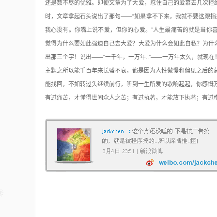
还是数不尽的优雅。即便文章为了大爱，忍住自己的爱慕去几次拒
时，文章拿起石头说出了那句——“如果拿不下来，我就不要这跟指
我心没有。你嘴上说不爱，但你的心爱。”人生最痛苦的就是当你
觉得为什么要如此强迫自己去大爱？大爱为什么会如此自私？为什
出那三个字！说出——“一千年，一万年..”——一万年太久，就
主题之所以能千百年来长盛不衰，都是因为人性傲慢和偏见之后的总
能找回，不如转过头继续前行，听到一生所爱的歌响起起，你感慨
有过痛苦，才懂得世间众人之苦；有过执著，才能放下执著；有过牵挂