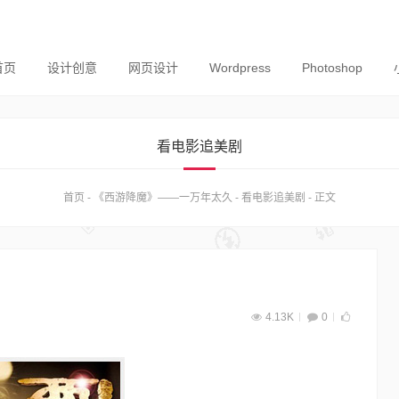
首页
设计创意
网页设计
Wordpress
Photoshop
看电影追美剧
首页
-
《西游降魔》——一万年太久
-
看电影追美剧
-
正文
4.13K
0