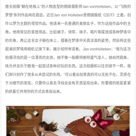
擅长拍摄“躺在地板上”的人物造型的德国摄影师Jan vonHolleben，以“飞翔的
梦想”系列作品闻名遐迩。近日Jan von Holleben受德国报纸《ZEIT》之邀，创
作以梦为主题的视觉作品。他请来一名普通的美丽女子，作为这组作品中的主
角。他用常见的家居用品，比如被子、领带、袜子、唱片等摆放成各种梦境中
的形象，再让这名女子躺在床上
，摆着在梦境中天真活泼的姿势，然后将这些
甜美的梦境用相机记录下来，展示给所有读者。Jan vonHolleben：“我为这次
拍摄寻找的是一位漂亮的女孩，她不像一般模特那样盛气凌人，她自然甜美、
快乐并且乐于跟我一起尝试各种好玩的东西。这次拍摄和以往的很不一样，我
们即兴创作了很多从未尝试的东西。”可以看出创意真的可以无处不在。灵感在
于对细节的发现。只要你认真去寻找总会有灵感呈现出来。你要做的就是紧紧
的抓着它并用你的方式去表现出来。