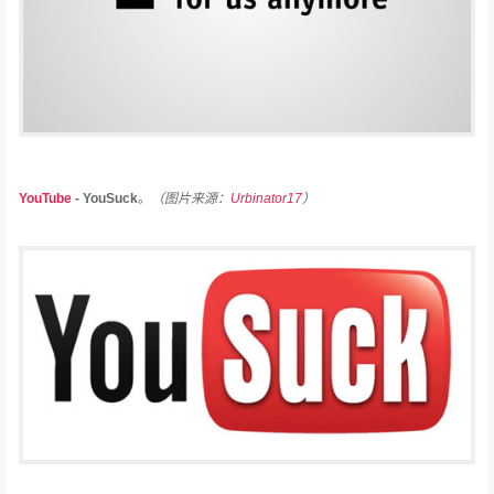
YouTube
- YouSuck
。
（图片来源：
Urbinator17
）