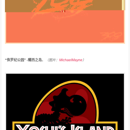
“侏罗纪公园” -耀西之岛
。
（图片：
MichaelMayne
）