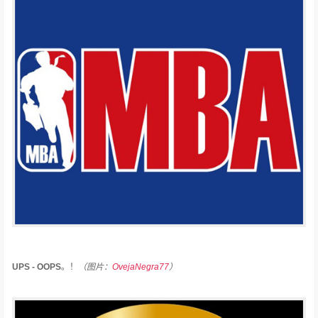
UPS - OOPS
。
！
（图片：
OvejaNegra77
）