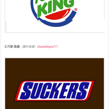
士力架-吸盘
（图片来源：
OvejaNegra77
）