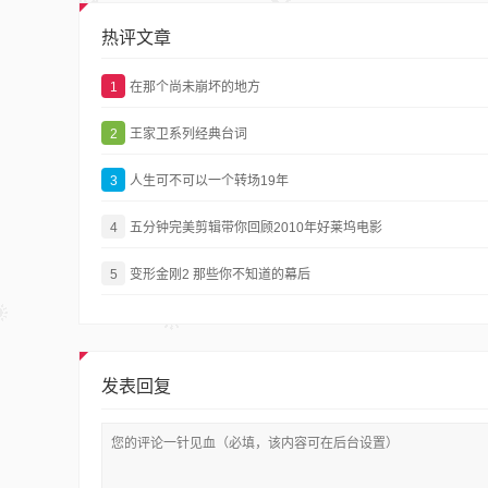
热评文章
1
在那个尚未崩坏的地方
2
王家卫系列经典台词
3
人生可不可以一个转场19年
4
五分钟完美剪辑带你回顾2010年好莱坞电影
5
变形金刚2 那些你不知道的幕后
发表回复