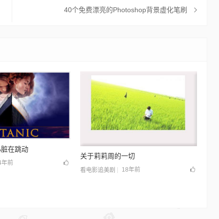
40个免费漂亮的Photoshop背景虚化笔刷
心脏在跳动
关于莉莉周的一切
4年前
18年前
看电影追美剧