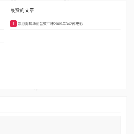
最赞的文章
1
震撼剪辑华丽音效回味2009年342部电影