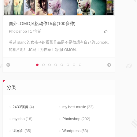
轻松制
摄影志明
Polad
国外LOMO风格动作15套(100多种)
果。 宝
Photoshop
17年前
看过Island的女孩子的摄影作品是不是很想有自己的Lomo风
的相片呢！ JC马上为你奉上超值LOMO风…
分类
2433宿舍
(4)
my best music
(22)
my nba
(18)
Photoshop
(292)
UI界面
(35)
Wordpress
(63)