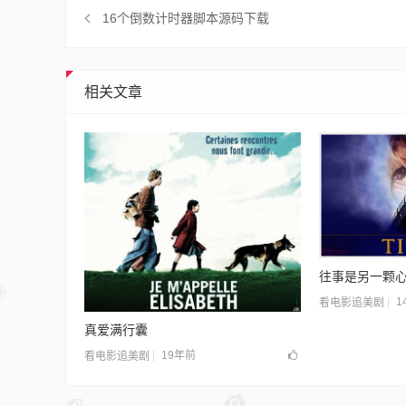
16个倒数计时器脚本源码下载
相关文章
往事是另一颗
1
看电影追美剧
真爱满行囊
19年前
看电影追美剧