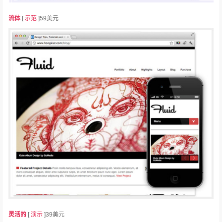
流体
[
示范
]59美元
灵活的
[
演示
]39美元