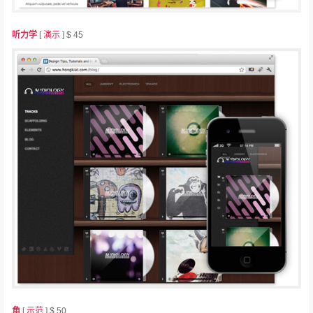
听力学
[
演示
] $ 45
角
[
示范
] $ 50