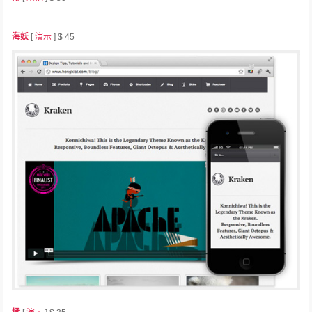
海妖
[
演示
] $ 45