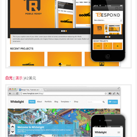
白光
[
演示
]42美元