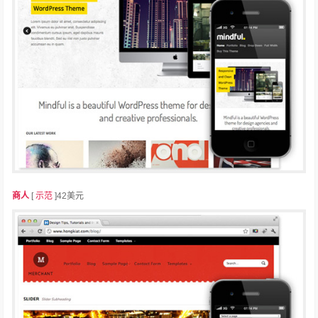
商人
[
示范
]42美元