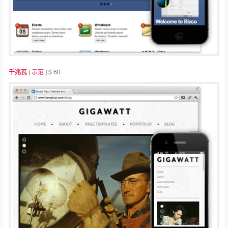
千兆瓦
[
示范
] $ 60