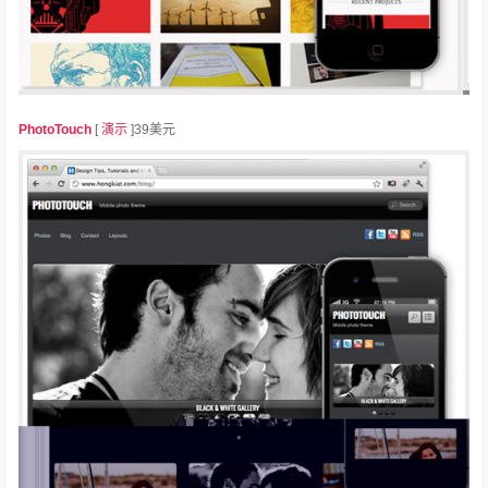
PhotoTouch
[
演示
]39美元