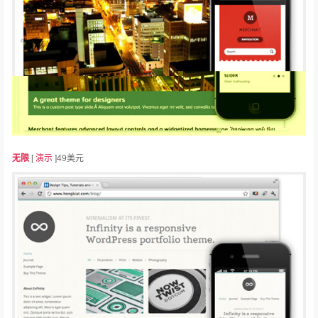
无限
[
演示
]49美元