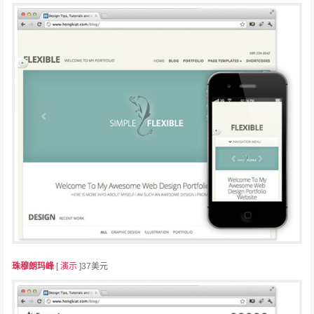
珠穆朗玛峰
[
演示
]37美元