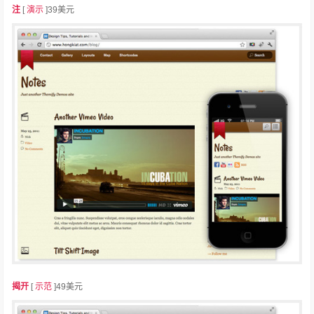
注
[
演示
]39美元
揭开
[
示范
]49美元