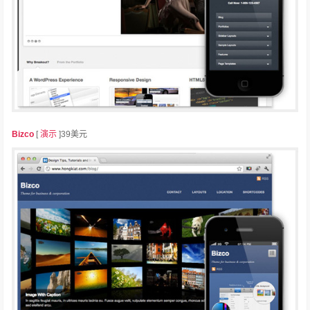
Bizco
[
演示
]39美元