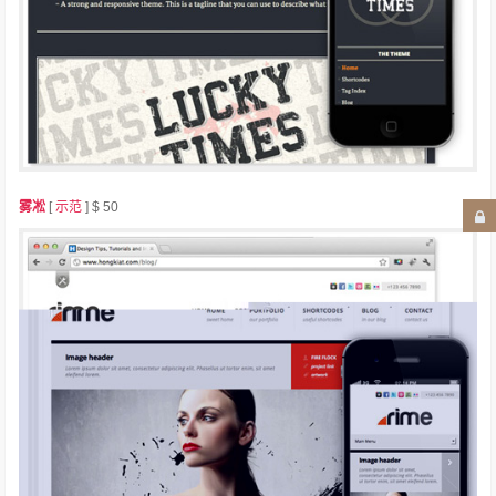
雾凇
[
示范
] $ 50