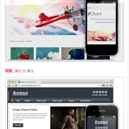
突围
[
演示
]37美元