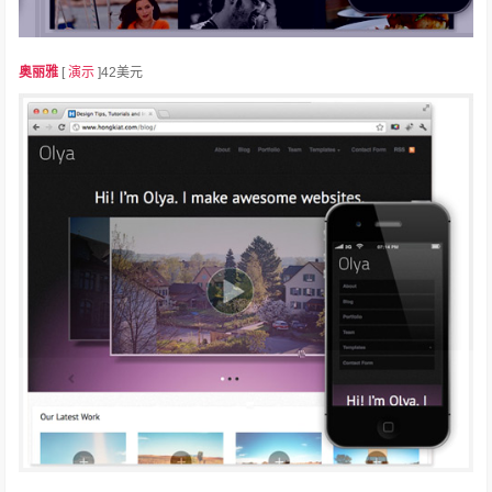
奥丽雅
[
演示
]42美元