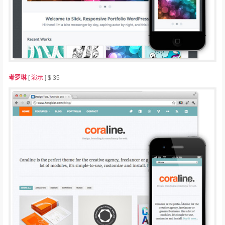
考罗琳
[
演示
] $ 35